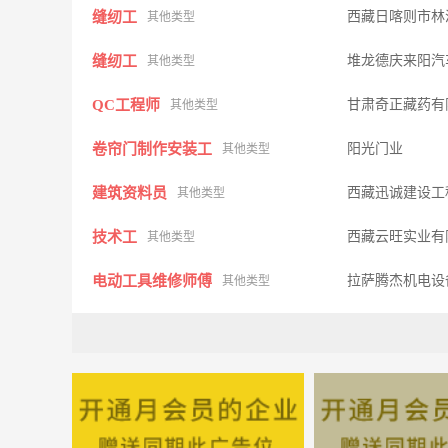
缝纫工
西藏日喀则市林
其他类型
缝纫工
堆龙德庆来阳汽
其他类型
QC工程师
甘肃奇正藏药有
其他类型
卷帘门制作安装工
阳光门业
其他类型
建筑资料员
西藏迅诚建设工
其他类型
技术工
西藏云旺实业有
其他类型
电动工具维修师傅
拉萨腾杰机电设
其他类型
平面设计师
日喀则市中天广
其他类型
钣金工
鑫晶汽修厂
其他类型
小工
世林轮胎销售
其他类型