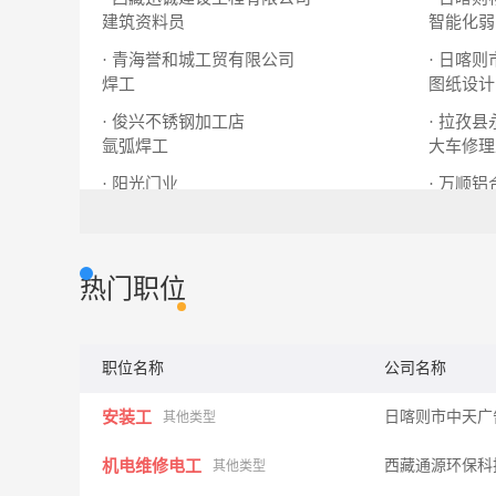
建筑资料员
智能化弱
· 青海誉和城工贸有限公司
· 日喀
焊工
图纸设计
· 俊兴不锈钢加工店
· 拉孜
氩弧焊工
大车修理
· 阳光门业
· 万顺
卷帘门制作安装工
切割/焊工
铝合金不
热门职位
职位名称
公司名称
安装工
日喀则市中天广
其他类型
机电维修电工
西藏通源环保科
其他类型