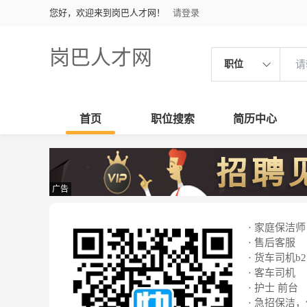
您好，欢迎来到岗巴人才网！
请登录
岗巴人才网
职位
首页
职位搜索
简历中心
广告
· 家庭保洁师
· 售后客服
· 货车司机b2
· 客车司机
· 护士 前台
· 急招保洁