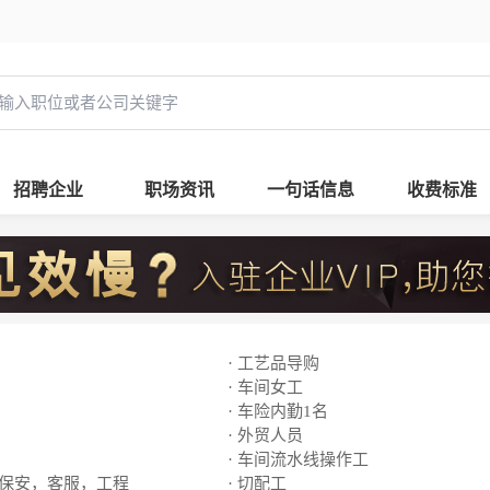
招聘企业
职场资讯
一句话信息
收费标准
· 工艺品导购
· 车间女工
· 车险内勤1名
· 外贸人员
· 车间流水线操作工
，保安，客服，工程
· 切配工