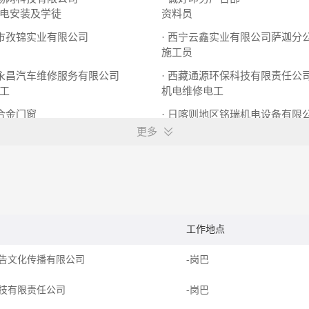
电安装及学徒
资料员
则市孜锦实业有限公司
· 西宁云鑫实业有限公司萨迦分
施工员
县永昌汽车维修服务有限公司
· 西藏通源环保科技有限责任公
工
机电维修电工
铝合金门窗
· 日喀则地区铭瑞机电设备有限
锈钢师傅
综合维修工
装配技师
更多
工作地点
告文化传播有限公司
-岗巴
技有限责任公司
-岗巴