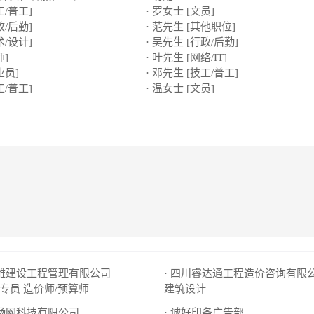
工/普工]
· 罗女士 [文员]
政/后勤]
· 范先生 [其他职位]
术/设计]
· 吴先生 [行政/后勤]
师]
· 叶先生 [网络/IT]
业员]
· 邓先生 [技工/普工]
工/普工]
· 温女士 [文员]
澔雅建设工程管理有限公司
专员
造价师/预算师
建筑设计
则畅网科技有限公司
· 诚好印务广告部