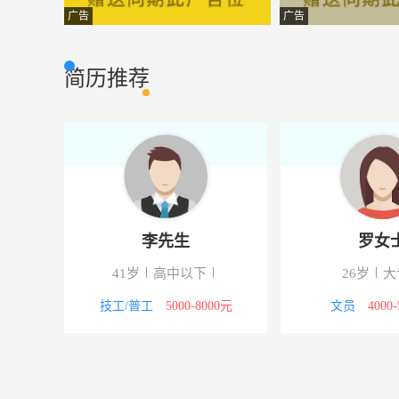
铝合金安装师傅
武侯区宇博门窗
其他类型
广告
广告
铝合金断桥制作工人
顺发玻璃铝材
其他类型
简历推荐
汽车修理工
西藏富临汽车销
其他类型
招标代理专员
西藏澔雅建设工
其他类型
铝合金不锈钢师傅
万顺铝合金门
其他类型
管道工
青海易成建筑安
其他类型
李先生
罗女
建筑设计
四川睿达通工程
其他类型
校
41岁
高中以下
26岁
大
西藏暖通设计师
西藏菱瑞机电设
其他类型
4000元
技工/普工
5000-8000元
文员
4000