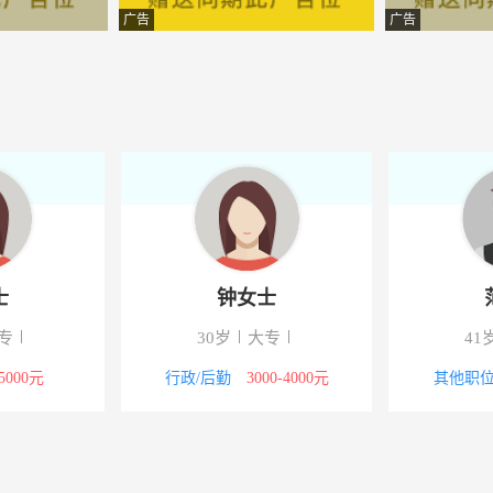
销售部
-岗巴
广告
广告
-岗巴
售服务有限公司
-岗巴
程管理有限公司
-岗巴
窗
-岗巴
装有限公司
-岗巴
士
钟女士
造价咨询有限公司日喀则分公
-岗巴
专
30岁
大专
41
备有限公司
-岗巴
-5000元
行政/后勤
3000-4000元
其他职